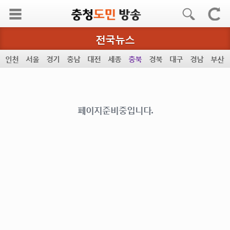
커뮤니티
전국뉴스
인천
서울
경기
충남
대전
세종
충북
경북
대구
경남
부산
페이지준비중입니다.