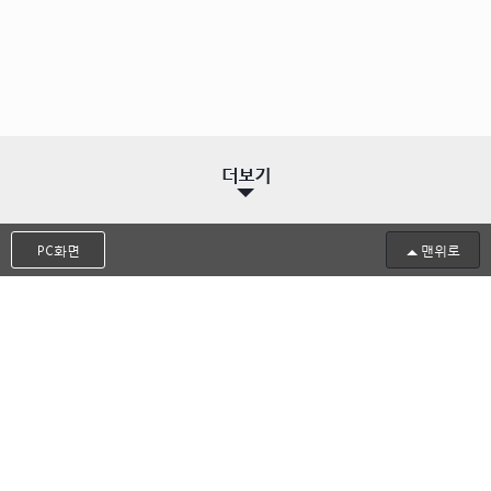
더보기
PC화면
맨위로